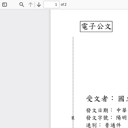
of 2
Toggle
Find
Previous
Next
Sidebar
電子公
受文者
發文日期
中
發文字號
陽
裝
速別：
普通