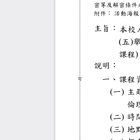
密等及解
附件：
活動
主旨：
本
五
(
)
課
)
說明：
一、
課
訂
一
(
)
二
(
)
三
(
)