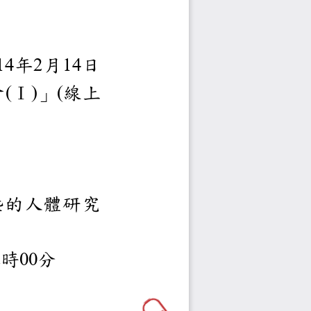
治理中心謹訂於
年
月
日
114
2
14
倫理講習會
I
」
線上
(
)
(
研究需注意那些的人體
時
分
12
00