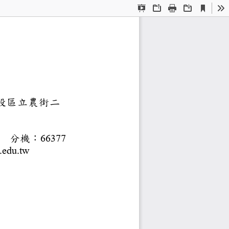
Current
Presentation
Open
Print
Download
To
View
Mode
：
年限：
通大學
市北投區立農街二
分機：
67000
66377
nycu.edu.tw