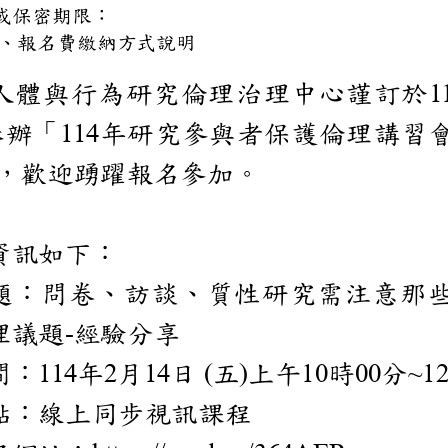
密條件或保密期限：
海報、報名費繳納方式說明
校人體與行為研究倫理
舉辦「
年研究參與者保護
114
程
，歡迎踴躍報名參加。
程資訊如下：
主題：問卷、訪談、質性
倫理議題
經驗分享
-
時間：
年
月
日
五
上午
時
分
114
2
14
(
)
10
00
~
地點：線上同步視訊課程