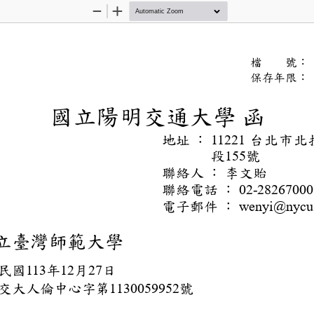
Zoom
Zoom
Out
In
文
檔
號
保存
國立陽明交
函
地址
：
台北
11221
段
號
155
聯絡人
：
李文貽
聯絡電話
：
02-282
電子郵件
：
wenyi@
：
國立臺灣師範大學
：
華民國
年
月
日
113
12
27
：
明交大人倫中心字第
號
1130059952
件