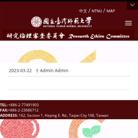
:::
/
/
中文
NTNU
MAP
Togg
2023-03-22
Admin Admin
TEL:
+886-2-77491903
FAX:
+886-2-23686712
ADDRESS:
162, Section 1, Heping E. Rd., Taipei City 106, Taiwan