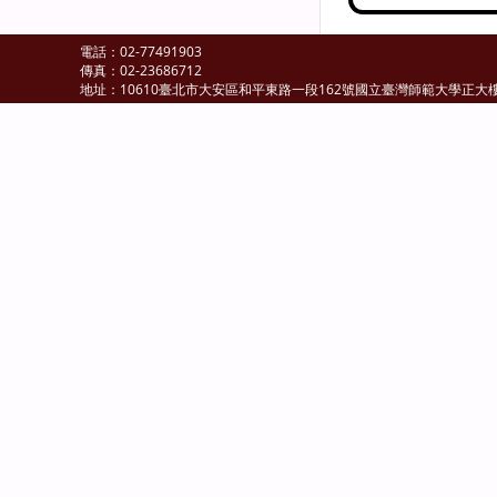
電話：02-77491903
傳真：02-23686712
地址：10610臺北市大安區和平東路一段162號國立臺灣師範大學正大