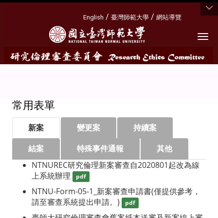
:::
/
/
English
臺灣師範大學
網站導覽
Togg
常用表單
新案
變更案
持續案
結案
特殊事件通報
其他
NTNUREC研究倫理新案審查自2020801起改為線
上系統辦理
pdf
NTNU-Form-05-1_新案審查申請書(僅提供參考，
請至審查系統提出申請。)
pdf
臺師大研究倫理審查會舊案紙本送審及新案線上審