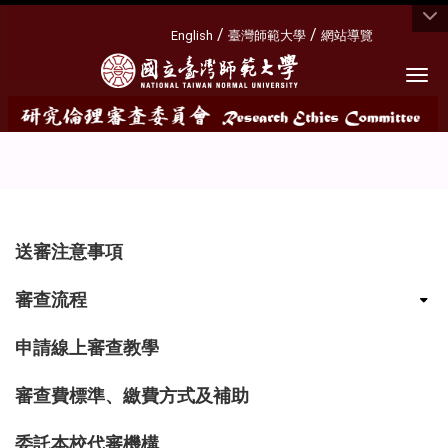
:::
/
/
English
臺灣師範大學
網站導覽
Togg
:::
送審注意事項
審查流程
申請線上審查教學
審查費標準、繳費方式及補助
委託本校代審機構