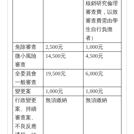
核銷研究倫理
審查費，以致
審查費需由學
生自行負擔
者）
2,500
1,000
免除審查
元
元
14,500
4,500
微小風險
元
元
審查
19,500
6,000
全委員會
元
元
一般審查
1,000
1,000
變更案
元
元
行政變更
無須繳納
無須繳納
案、持續
審查案、
不良反應