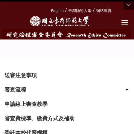
:::
/
/
English
臺灣師範大學
網站導覽
Togg
:::
送審注意事項
審查流程
申請線上審查教學
審查費標準、繳費方式及補助
委託本校代審機構