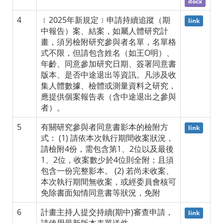
docx
4
﹝2025年新規定﹞申請持續追蹤（期
link
中報告）案、結案，如屬人體研究計
畫，須另檢附研究參與者名單，名單格
式不限，但請包含姓名（如王O明）、
年齡、同意參加研究日期、簽署同意書
版本、是否中途退出等資訊。凡涉及收
集人體數據、檢體或測量資料之研究，
應提供個案報告表（含中途退出之參與
者）。
5
有關研究參與者同意書影本的檢附方
link
式： (1) 請依本次執行期間收案狀況，
請檢附4份，需包含第1、2位以及最後
1、2位，收案數少於4位則全附；且須
包含一份完整影本。 (2) 若尚未收案、
本次執行期間無收案，或經委員會核可
免除書面知情同意書等狀況，免附
6
計畫主持人提交持續(期中)審查申請，
link
請使用最新版本表單送件。