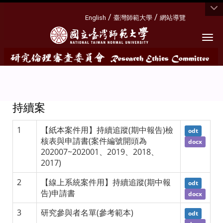
:::
/
/
English
臺灣師範大學
網站導覽
Togg
持續案
1
【紙本案件用】持續追蹤(期中報告)檢
odt
核表與申請書(案件編號開頭為
docx
202007~202001、2019、2018、
2017)
2
【線上系統案件用】持續追蹤(期中報
odt
告)申請書
docx
3
研究參與者名單(參考範本)
odt