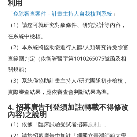
利用
「
免除審查案件－計畫主持人自我核判系統
」
（
1
）
請您可就研究對象條件、研究設計等內容，
在系統中檢核。
（
2
）
本系統將協助您進行人體/人類研究得免除審
查範圍判定（依衛署醫字第1010265075號函及相
關規範）
（
3
）
系統僅協助計畫主持人/研究團隊初步檢核，
實際審查結果，應依審查會判斷結果為準。
4.
招募廣告刊登須加註(
轉載不得修改
內容)
之說明
（
1
）
依據「臨床試驗受試者招募原則」。
（2
）
請於招募廣告中加註「經國立臺灣師範大學