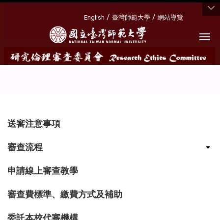
:::
/
/
English
臺灣師範大學
網站導覽
Togg
:::
送審注意事項
審查流程
申請線上審查教學
審查費標準、繳費方式及補助
委託本校代審機構