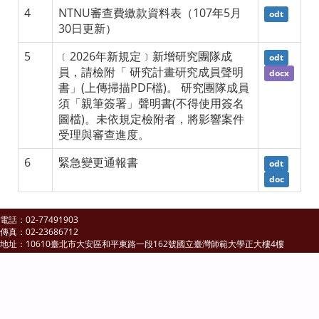
4
NTNU審查費繳款資料表（107年5月
odt
30日更新）
5
﹝2026年新規定﹞新增研究團隊成
odt
員，請檢附「 研究計畫研究成員聲明
docx
書」(上傳掃描PDF檔)。 研究團隊成員
須「親筆簽署」聲明書(不得使用簽名
圖檔)。未依規定檢附者，將影響案件
受理與審查進度。
6
緊急變更通報書
odt
doc
電話：02-77491903
傳真：02-23686712
地址：10610臺北市大安區和平東路一段162號國立臺灣師範大學正大樓4樓