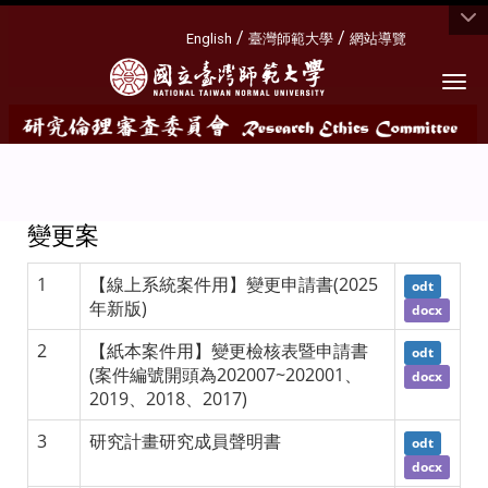
:::
/
/
English
臺灣師範大學
網站導覽
Togg
變更案
1
【線上系統案件用】變更申請書(2025
odt
年新版)
docx
2
【紙本案件用】變更檢核表暨申請書
odt
(案件編號開頭為202007~202001、
docx
2019、2018、2017)
3
研究計畫研究成員聲明書
odt
docx